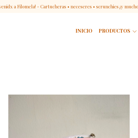
venidx a Filomela! - Cartucheras • neceseres • scrunchies ¡y much
INICIO
PRODUCTOS