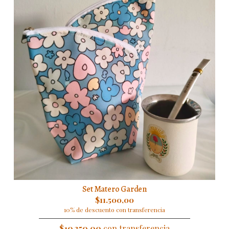
Set Matero Garden
$11.500,00
10% de descuento con transferencia
$10.350,00
con transferencia