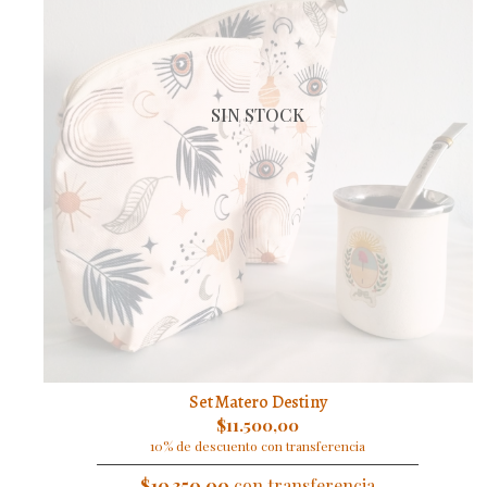
SIN STOCK
Set Matero Destiny
$11.500,00
10% de descuento con transferencia
$10.350,00
con transferencia