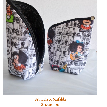
Set matero Mafalda
$11.500,00