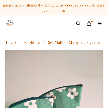
¡Bienvenidx a Filomela! - Cartucheras • neceseres • scrunchies
¡y mucho más!
0
Inicio
FiloMate
Set Matero Margaritas verde