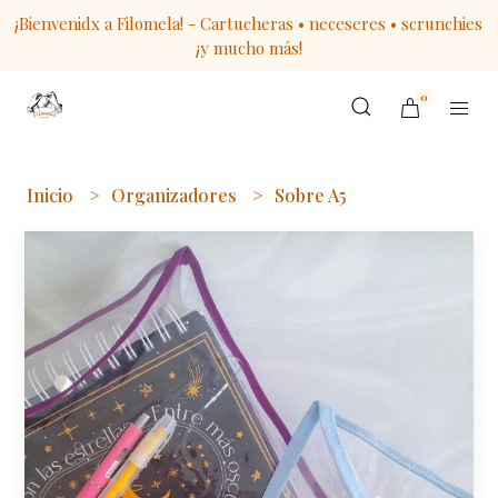
¡Bienvenidx a Filomela! - Cartucheras • neceseres • scrunchies
¡y mucho más!
0
Inicio
Organizadores
Sobre A5