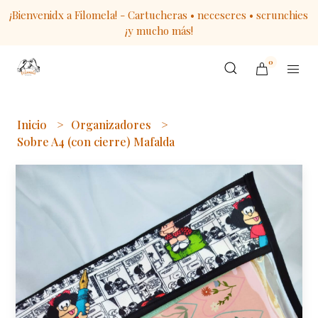
¡Bienvenidx a Filomela! - Cartucheras • neceseres • scrunchies
¡y mucho más!
0
Inicio
Organizadores
Sobre A4 (con cierre) Mafalda