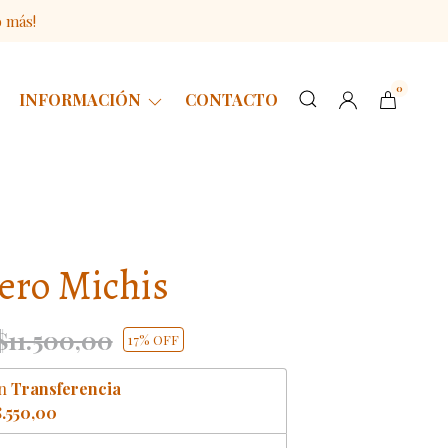
o más!
0
INFORMACIÓN
CONTACTO
ero Michis
$11.500,00
17
% OFF
n
Transferencia
.550,00