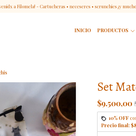
venidx a Filomela! - Cartucheras • neceseres • scrunchies ¡y much
INICIO
PRODUCTOS
chis
Set Mat
$9.500,00
10% OFF
co
Precio final:
$8