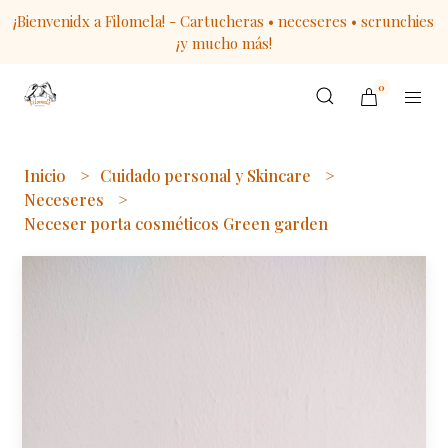
¡Bienvenidx a Filomela! - Cartucheras • neceseres • scrunchies
¡y mucho más!
0
Inicio
Cuidado personal y Skincare
Neceseres
Neceser porta cosméticos Green garden