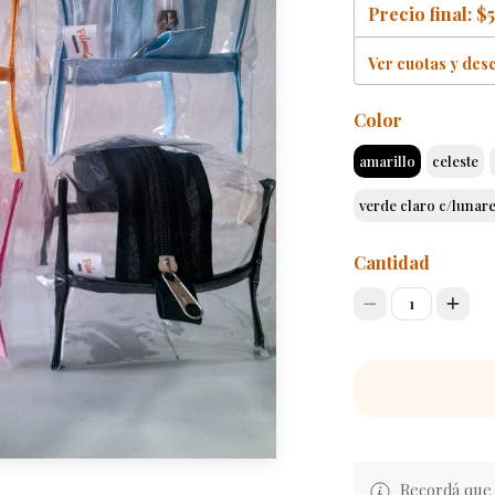
Precio final:
$5
Ver cuotas y des
Color
amarillo
celeste
verde claro c/lunar
Cantidad
1
Recordá que e