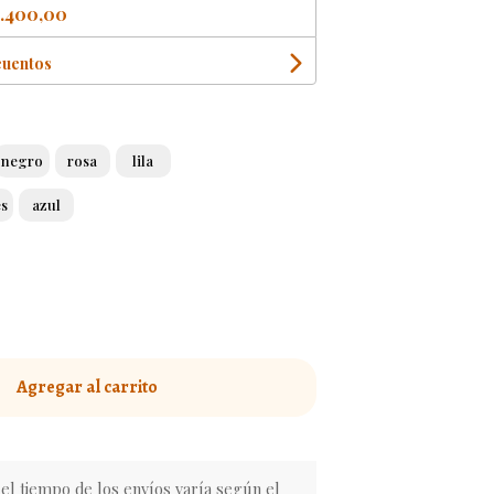
.400,00
cuentos
negro
rosa
lila
es
azul
Agregar al carrito
l tiempo de los envíos varía según el