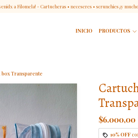
venidx a Filomela! - Cartucheras • neceseres • scrunchies ¡y much
INICIO
PRODUCTOS
 box Transparente
Cartuch
Transpa
$6.000,00
10% OFF
co