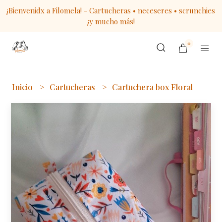
¡Bienvenidx a Filomela! - Cartucheras • neceseres • scrunchies
¡y mucho más!
0
Inicio
Cartucheras
Cartuchera box Floral