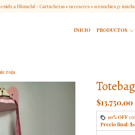
venidx a Filomela! - Cartucheras • neceseres • scrunchies ¡y much
INICIO
PRODUCTOS
ic roja
Totebag
$13.750,00
10% OFF
co
Precio final:
$1