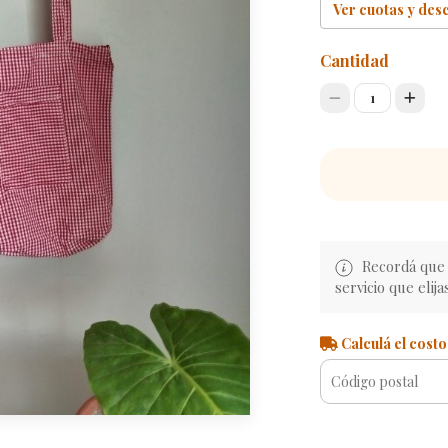
Ver cuotas y des
Cantidad
1
Recordá que e
servicio que elija
Calculá el costo