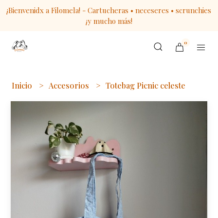
¡Bienvenidx a Filomela! - Cartucheras • neceseres • scrunchies
¡y mucho más!
0
Inicio
Accesorios
Totebag Picnic celeste