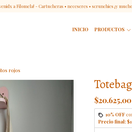
venidx a Filomela! - Cartucheras • neceseres • scrunchies ¡y much
INICIO
PRODUCTOS
itos rojos
Totebag
$20.625,00
10% OFF
co
Precio final:
$1